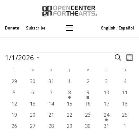
Donate
Subscribe
English | Español
Eventos
Na
1/1/2026
Naveg
Buscar
Mes
de
Selecciona
de
Calendario
L
LUNES
M
MARTES
X
MIÉRCOLES
J
JUEVES
V
VIERNES
S
SÁBADO
D
DOMIN
la
vi
búsq
0
0
0
0
0
0
0
29
30
31
1
2
3
4
de
fecha.
de
eventos
eventos
eventos
eventos
eventos
eventos
event
y
tiene
0
0
0
1
1
0
0
5
6
7
8
9
10
11
Eventos
Ev
eventos
eventos
eventos
eventos
evento
evento
eventos
evento
0
0
0
0
0
0
vista
0
12
13
14
15
16
17
18
destacado
eventos
eventos
eventos
eventos
eventos
eventos
evento
0
0
0
0
0
1
0
19
20
21
22
23
24
25
de
eventos
eventos
eventos
eventos
eventos
evento
evento
0
0
0
0
0
0
0
26
27
28
29
30
31
1
Event
eventos
eventos
eventos
eventos
eventos
eventos
event