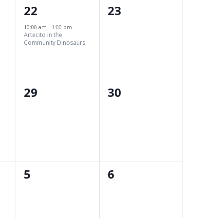
1
0
22
23
evento,
eventos,
10:00 am
-
1:00 pm
Artecito in the
Community Dinosaurs
0
0
29
30
eventos,
eventos,
0
0
5
6
eventos,
eventos,