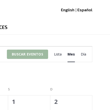
English | Español
CES
Navegació
BUSCAR EVENTOS
Lista
Mes
Día
de
vistas
de
Evento
S
SÁBADO
D
DOMINGO
0
0
1
2
eventos,
eventos,