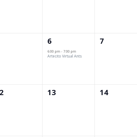
1
0
6
7
ventos,
evento,
eventos,
6:00 pm
-
7:00 pm
Artecito Virtual Ants
0
0
2
13
14
ventos,
eventos,
eventos,