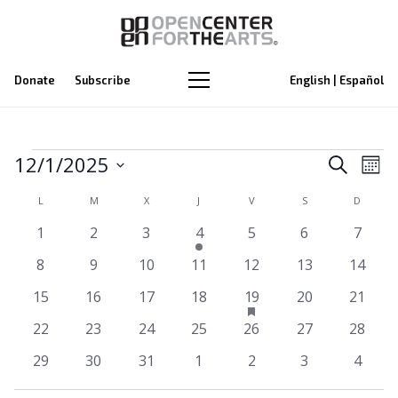
Donate
Subscribe
English | Español
Eventos
Na
12/1/2025
Naveg
Buscar
Mes
de
Selecciona
de
Calendario
L
LUNES
M
MARTES
X
MIÉRCOLES
J
JUEVES
V
VIERNES
S
SÁBADO
D
DOMIN
la
vi
búsq
0
0
0
1
0
0
0
1
2
3
4
5
6
7
de
fecha.
de
eventos
eventos
eventos
evento
eventos
eventos
event
y
0
0
0
0
0
0
0
8
9
10
11
12
13
14
Eventos
Ev
eventos
eventos
eventos
eventos
eventos
eventos
evento
tiene
0
0
0
0
1
0
vista
0
15
16
17
18
19
20
21
eventos
eventos
eventos
eventos
eventos
evento
eventos
evento
0
0
0
0
0
0
0
22
23
24
25
26
27
28
de
destacado
eventos
eventos
eventos
eventos
eventos
eventos
evento
0
0
0
0
0
0
0
29
30
31
1
2
3
4
Event
eventos
eventos
eventos
eventos
eventos
eventos
event