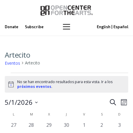
Donate
Subscribe
English | Español
Artecito
Artecito
Eventos
Eventos
No se han encontrado resultados para esta vista. Ir a los
Aviso
próximos eventos
.
Na
5/1/2026
Naveg
Buscar
Mes
de
Selecciona
de
Calendario
L
LUNES
M
MARTES
X
MIÉRCOLES
J
JUEVES
V
VIERNES
S
SÁBADO
D
DOMIN
la
vi
búsq
0
0
0
0
0
0
0
27
28
29
30
1
2
3
de
fecha.
de
eventos
eventos
eventos
eventos
eventos
eventos
event