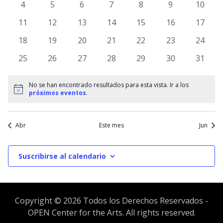
y
0
0
0
0
0
0
0
4
5
6
7
8
9
10
Eventos
Ev
eventos
eventos
eventos
eventos
eventos
eventos
evento
0
0
0
0
0
0
vista
0
11
12
13
14
15
16
17
eventos
eventos
eventos
eventos
eventos
eventos
evento
0
0
0
0
0
0
0
18
19
20
21
22
23
24
de
eventos
eventos
eventos
eventos
eventos
eventos
evento
0
0
0
0
0
0
0
25
26
27
28
29
30
31
Event
eventos
eventos
eventos
eventos
eventos
eventos
evento
No se han encontrado resultados para esta vista. Ir a los
Aviso
próximos eventos
.
Abr
Este mes
Jun
Suscribirse al calendario
Copyright ©
2026 Todos los Derechos Reservados -
OPEN Center for the Arts. All rights reserved.