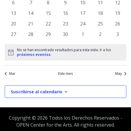
y
0
0
0
0
0
0
0
6
7
8
9
10
11
12
Eventos
Ev
eventos
eventos
eventos
eventos
eventos
eventos
evento
0
0
0
0
0
0
vista
0
13
14
15
16
17
18
19
eventos
eventos
eventos
eventos
eventos
eventos
evento
0
0
0
0
0
0
0
20
21
22
23
24
25
26
de
eventos
eventos
eventos
eventos
eventos
eventos
evento
0
0
0
0
0
0
0
27
28
29
30
1
2
3
Event
eventos
eventos
eventos
eventos
eventos
eventos
event
No se han encontrado resultados para esta vista. Ir a los
Aviso
próximos eventos
.
Mar
Este mes
May
Suscribirse al calendario
Copyright ©
2026 Todos los Derechos Reservados -
OPEN Center for the Arts. All rights reserved.