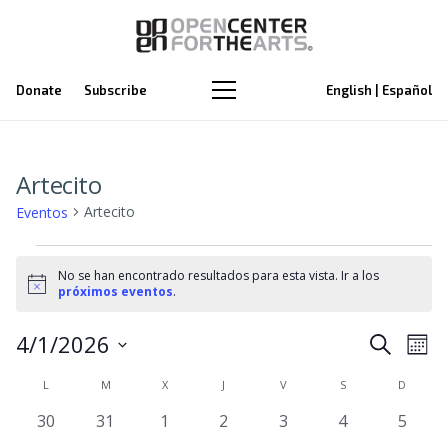
Donate
Subscribe
English | Español
Artecito
Artecito
Eventos
Eventos
No se han encontrado resultados para esta vista. Ir a los
Aviso
próximos eventos
.
Na
4/1/2026
Naveg
Buscar
Mes
de
Selecciona
de
Calendario
L
LUNES
M
MARTES
X
MIÉRCOLES
J
JUEVES
V
VIERNES
S
SÁBADO
D
DOMIN
la
vi
búsq
0
0
0
0
0
0
0
30
31
1
2
3
4
5
de
fecha.
de
eventos
eventos
eventos
eventos
eventos
eventos
event