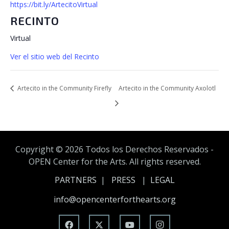
https://bit.ly/ArtecitoVirtual
RECINTO
Virtual
Ver el sitio web del Recinto
Artecito in the Community Firefly
Artecito in the Community Axolotl
Copyright ©
2026 Todos los Derechos Reservados -
OPEN Center for the Arts. All rights reserved.
PARTNERS
|
PRESS
|
LEGAL
info@opencenterforthearts.org