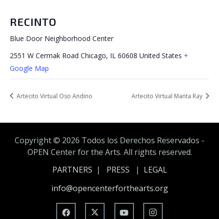
RECINTO
Blue Door Neighborhood Center
2551 W Cermak Road Chicago, IL
60608
United States
+
Google Map
Artecito Virtual Oso Andino
Artecito Virtual Manta Ray
Copyright ©
2026 Todos los Derechos Reservados -
OPEN Center for the Arts. All rights reserved.
PARTNERS
|
PRESS
|
LEGAL
info@opencenterforthearts.org