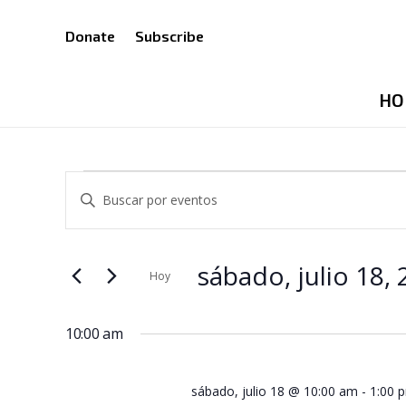
Donate
Subscribe
HO
Eventos
Navegación
Introduce
la
de
En
palabra
búsqueda
sábado, julio 18,
clave.
Hoy
Busca
Sábado,
Selecciona
y
Eventos
la
10:00 am
para
vistas
fecha.
Julio
la
sábado, julio 18 @ 10:00 am
-
1:00 
palabra