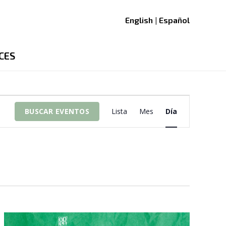
English | Español
CES
Navegació
BUSCAR EVENTOS
Lista
Mes
Día
de
vistas
de
Evento