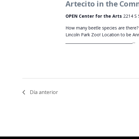
de
Artecito in the Com
18,
clave.
Eventos
OPEN Center for the Arts
2214 S 
2026
How many beetle species are there? 
Lincoln Park Zoo! Location to be A
____________________________________...
Día anterior