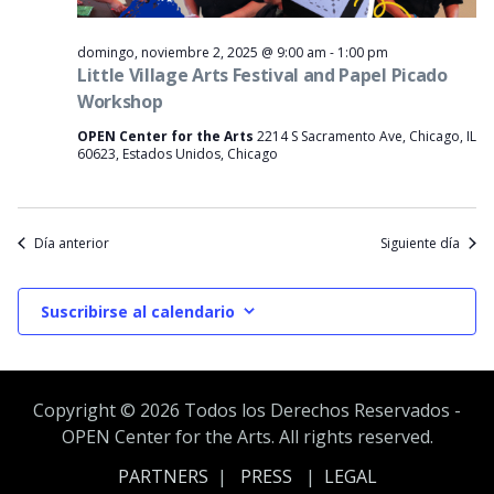
domingo, noviembre 2, 2025 @ 9:00 am
-
1:00 pm
Little Village Arts Festival and Papel Picado
Workshop
OPEN Center for the Arts
2214 S Sacramento Ave, Chicago, IL
60623, Estados Unidos, Chicago
Día anterior
Siguiente día
Suscribirse al calendario
Copyright ©
2026 Todos los Derechos Reservados -
OPEN Center for the Arts. All rights reserved.
PARTNERS
|
PRESS
|
LEGAL