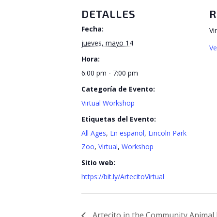
DETALLES
R
Fecha:
Vi
jueves, mayo 14
Ve
Hora:
6:00 pm - 7:00 pm
Categoría de Evento:
Virtual Workshop
Etiquetas del Evento:
All Ages
,
En español
,
Lincoln Park
Zoo
,
Virtual
,
Workshop
Sitio web:
https://bit.ly/ArtecitoVirtual
Artecito in the Community Animal