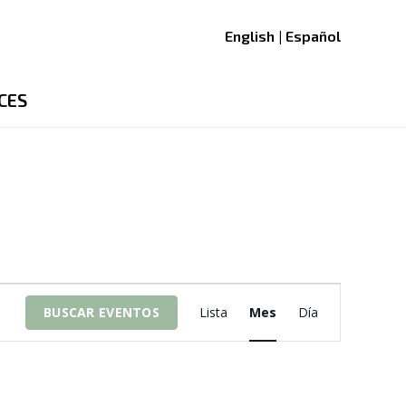
English | Español
CES
Navegació
BUSCAR EVENTOS
Lista
Mes
Día
de
vistas
de