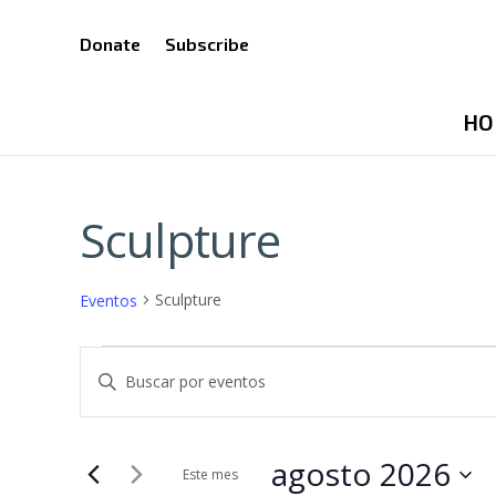
Donate
Subscribe
HO
Sculpture
Sculpture
Eventos
Eventos
Navegación
Introduce
la
de
palabra
búsqueda
agosto 2026
clave.
Este mes