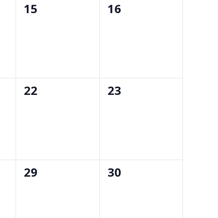
0
0
15
16
eventos,
eventos,
0
0
22
23
eventos,
eventos,
0
0
29
30
eventos,
eventos,