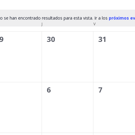
o se han encontrado resultados para esta vista. Ir a los
próximos e
Aviso
RCOLES
J
JUEVES
V
VIERNES
0
0
9
30
31
ventos,
eventos,
eventos,
0
0
6
7
ventos,
eventos,
eventos,