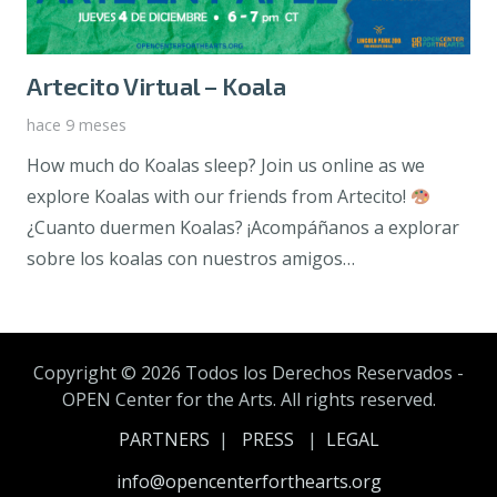
Artecito Virtual – Koala
hace 9 meses
How much do Koalas sleep? Join us online as we
explore Koalas with our friends from Artecito!
¿Cuanto duermen Koalas? ¡Acompáñanos a explorar
sobre los koalas con nuestros amigos…
Copyright ©
2026 Todos los Derechos Reservados -
OPEN Center for the Arts. All rights reserved.
PARTNERS
|
PRESS
|
LEGAL
info@opencenterforthearts.org